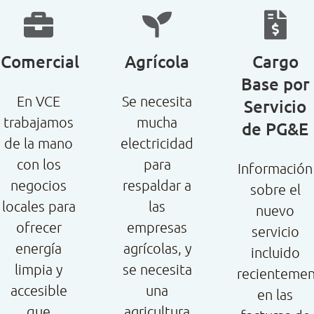
Comercial
Agrícola
Cargo
Base por
En VCE
Se necesita
Servicio
trabajamos
mucha
de PG&E
de la mano
electricidad
con los
para
Información
negocios
respaldar a
sobre el
locales para
las
nuevo
ofrecer
empresas
servicio
energía
agrícolas, y
incluido
limpia y
se necesita
recienteme
accesible
una
en las
que
agricultura