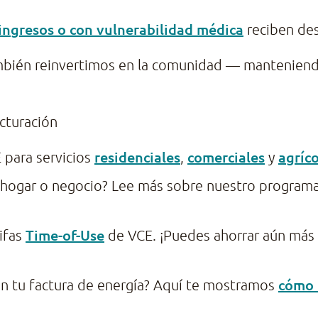
ingresos o con vulnerabilidad médica
reciben des
ambién reinvertimos en la comunidad — manteniendo 
cturación
residenciales
comerciales
agríco
E para servicios
,
y
u hogar o negocio? Lee más sobre nuestro program
Time-of-Use
ifas
de VCE. ¡Puedes ahorrar aún más
cómo l
en tu factura de energía? Aquí te mostramos