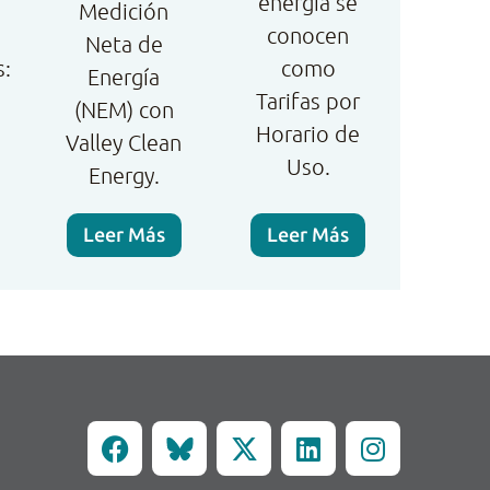
energía se
Medición
conocen
Neta de
s:
como
Energía
Tarifas por
(NEM) con
Horario de
Valley Clean
Uso.
Energy.
Leer Más
Leer Más