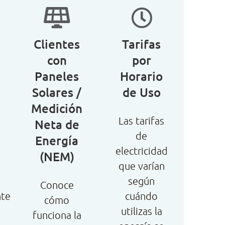
Clientes
Tarifas
con
por
Paneles
Horario
Solares /
de Uso
Medición
Las tarifas
Neta de
de
Energía
electricidad
(NEM)
que varían
según
Conoce
nte
cuándo
cómo
utilizas la
funciona la