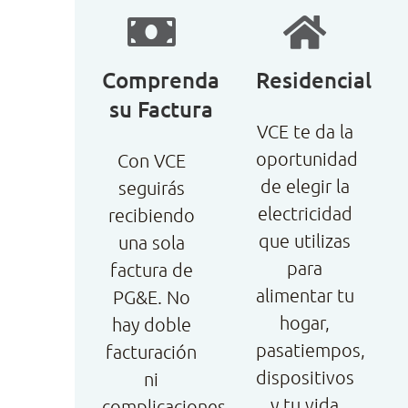
Comprenda
Residencial
su Factura
VCE te da la
oportunidad
Con VCE
de elegir la
seguirás
electricidad
recibiendo
que utilizas
una sola
para
factura de
alimentar tu
PG&E. No
hogar,
hay doble
pasatiempos,
facturación
dispositivos
ni
y tu vida
complicaciones.