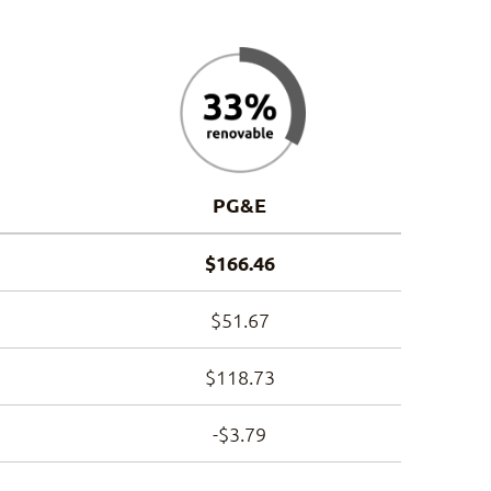
PG&E
$166.46
$51.67
$118.73
-$3.79