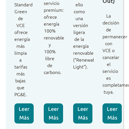
Out)
servicio
Standard
ello
premium:
Green
como
La
ofrece
de
una
decisión
energía
VCE
versión
de
100%
ofrece
ligera
permanecer
renovable
energía
de la
con
y
más
energía
VCE o
100%
limpia
renovable
cancelar
libre
a
(“Renewable,
el
de
tarifas
Light”).
servicio
carbono.
más
es
bajas
completame
que
tuya.
PG&E.
Leer
Leer
Leer
Leer
Más
Más
Más
Más