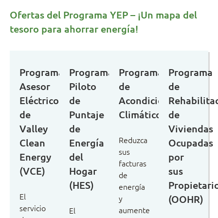
Ofertas del Programa YEP – ¡Un mapa del
tesoro para ahorrar energía!
Programa
Programa
Programa
Programa
Asesor
Piloto
de
de
Eléctrico
de
Acondicionamiento
Rehabilita
de
Puntaje
Climático
de
Valley
de
Viviendas
Reduzca
Clean
Energía
Ocupadas
sus
Energy
del
por
facturas
(VCE)
Hogar
sus
de
(HES)
Propietari
energía
El
y
(OOHR)
servicio
aumente
El