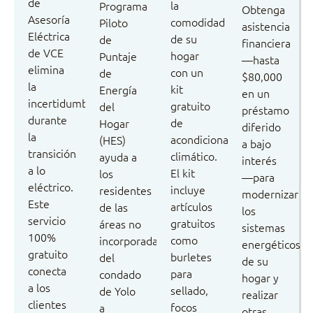
de
la
Programa
Obtenga
Asesoría
comodidad
Piloto
asistencia
Eléctrica
de su
de
financiera
de VCE
hogar
Puntaje
—hasta
elimina
con un
de
$80,000
la
kit
Energía
en un
incertidumbre
gratuito
del
préstamo
durante
de
Hogar
diferido
la
acondicionamiento
(HES)
a bajo
transición
climático.
ayuda a
interés
a lo
El kit
los
—para
eléctrico.
incluye
residentes
modernizar
Este
artículos
de las
los
servicio
gratuitos
áreas no
sistemas
100%
como
incorporadas
energéticos
gratuito
burletes
del
de su
conecta
para
condado
hogar y
a los
sellado,
de Yolo
realizar
clientes
focos
a
otras