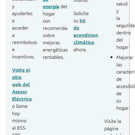
salud
y
energía
del
y
ayudarles
Solicite
hogar
la
a
su
kit
con
segurid
acceder
de
recomendaciones
dentro
a
acondicionamiento
sobre
del
reembolsos
climático
mejoras
hogar
e
ahora.
energéticas
incentivos.
rentables.
Mejorar
las
Visite el
caracterí
sitio
de
web del
accesibil
Asesor
de
Eléctrico
su
o llame
hogar
hoy
mismo
Visite la
al 855-
página
699-