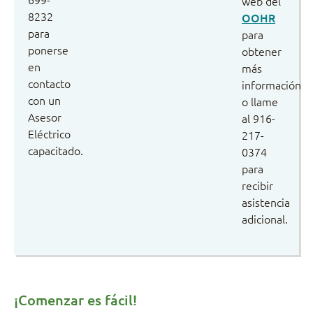
web del
8232
OOHR
para
para
ponerse
obtener
en
más
contacto
información
con un
o llame
Asesor
al 916-
Eléctrico
217-
capacitado.
0374
para
recibir
asistencia
adicional.
¡Comenzar es fácil!