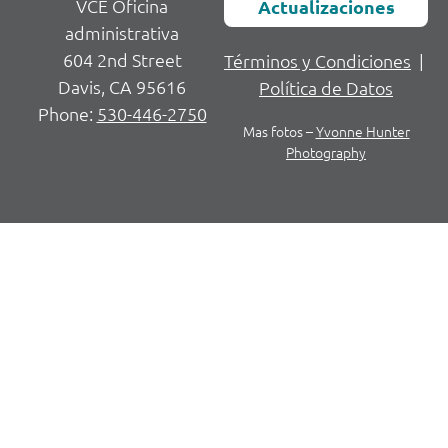
VCE Oficina
Actualizaciones
administrativa
604 2nd Street
Términos y Condiciones
|
Davis, CA 95616
Política de Datos
Phone:
530-446-2750
Mas fotos –
Yvonne Hunter
Photography