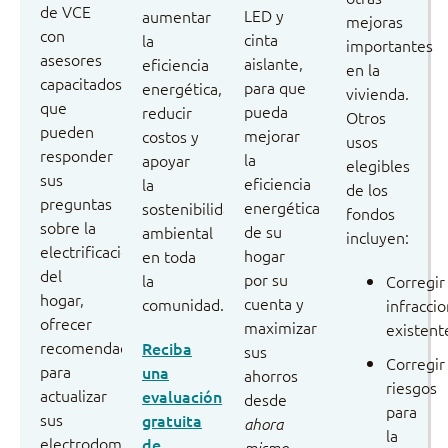
de VCE
LED y
aumentar
mejoras
con
cinta
la
importantes
asesores
aislante,
eficiencia
en la
capacitados
para que
energética,
vivienda.
que
pueda
reducir
Otros
pueden
mejorar
costos y
usos
responder
la
apoyar
elegibles
sus
eficiencia
la
de los
preguntas
energética
sostenibilidad
fondos
sobre la
de su
ambiental
incluyen:
electrificación
hogar
en toda
del
por su
la
Corregir
hogar,
cuenta y
comunidad.
infracci
ofrecer
maximizar
existent
recomendaciones
Reciba
sus
Corregir
para
una
ahorros
riesgos
actualizar
evaluación
desde
para
sus
gratuita
ahora
la
electrodomésticos
de
.
mismo