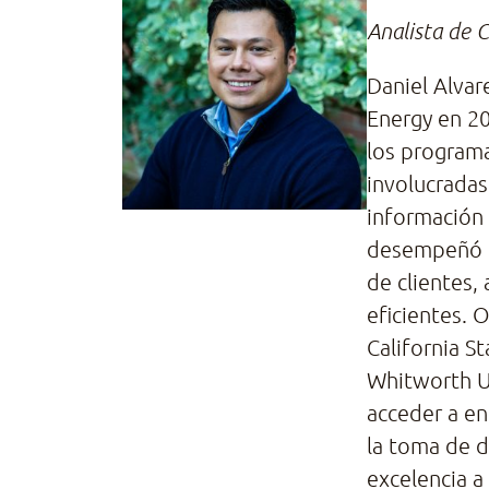
Analista de 
Daniel Alvar
Energy en 20
los programa
involucradas
información 
desempeñó c
de clientes,
eficientes. 
California S
Whitworth Un
acceder a en
la toma de d
excelencia a