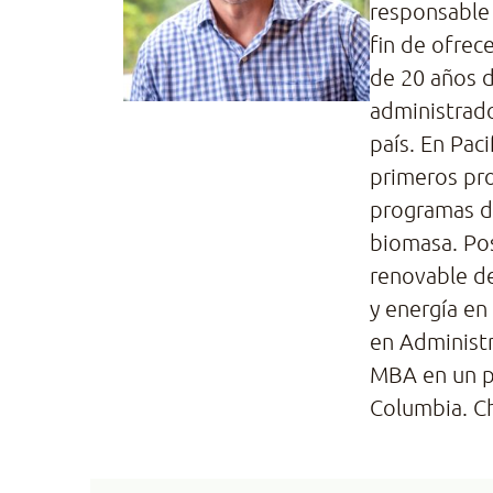
responsable 
fin de ofrec
de 20 años d
administrado
país. En Pac
primeros pro
programas de
biomasa. Pos
renovable d
y energía en
en Administr
MBA en un pr
Columbia. Ch