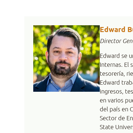
Edward B
Director Gen
Edward se un
Internas. El
tesorería, r
Edward traba
ingresos, te
en varios pu
del país en 
Sector de En
State Univer