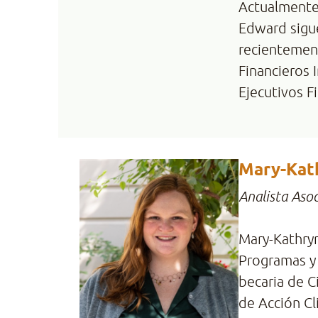
Actualmente 
Edward sigue
recientemen
Financieros 
Ejecutivos F
Mary-Kat
Analista Aso
Mary-Kathry
Programas y
becaria de C
de Acción Cli