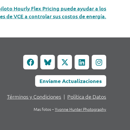
loto Hourly Flex Pricing puede ayudar a los
tes de VCE a controlar sus costos de energía.
Envíame Actualizaciones
Términos y Condiciones
|
Política de Datos
Mas fotos –
Yvonne Hunter Photography